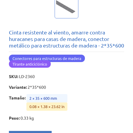
Cinta resistente al viento, amarre contra
huracanes para casas de madera, conector
metálico para estructuras de madera - 2*35*600
Conectores para estructuras de madera
Tirante anticiclónico
SKU
:
LD-2360
Variante
:
2*35*600
Tamaño
:
2 × 35 × 600 mm
0.08 × 1.38 × 23.62 in
Peso
:
0.33 kg