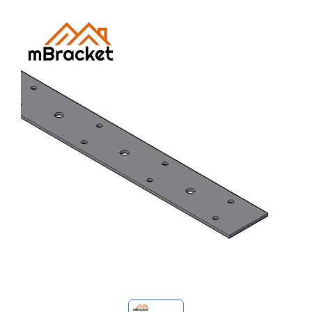
Mis consultas
🌐 Language
▼