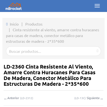
Toggl
naviga
Inicio
Inicio
|
Productos
|
Cinta resistente al viento, amarre contra huracanes
Productos
para casas de madera, conector metálico para
estructuras de madera - 2*35*600
Noticias
Fotos
Sobre nosotros
LD-2360 Cinta Resistente Al Viento,
Amarre Contra Huracanes Para Casas
Contacto
De Madera, Conector Metálico Para
Estructuras De Madera - 2*35*600
Descargas
←
→
Anterior
Siguiente
(
LD-2312
)
(
LD-13C
)
Consulta en línea