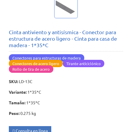
Cinta antiviento y antisísmica - Conector para
estructura de acero ligero - Cinta para casa de
madera - 1*35*C
Conectores para estructuras de madera
Conectores de acero ligero
Tirante anticiclónico
Rollo de tira de acero
SKU
:
LD-13C
Variante
:
1*35*C
Tamaño
:
1*35*C
Peso
:
0.275 kg
Consulta en línea