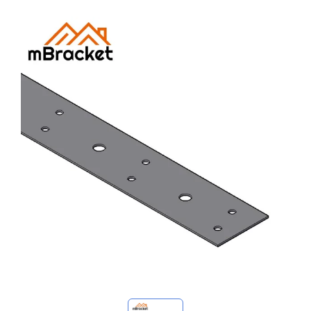
Mis consultas
🌐 Language
▼