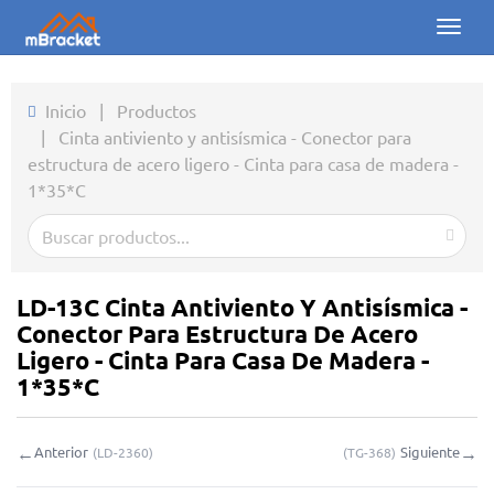
Toggl
naviga
Inicio
Inicio
|
Productos
|
Cinta antiviento y antisísmica - Conector para
Productos
estructura de acero ligero - Cinta para casa de madera -
1*35*C
Noticias
Fotos
Sobre nosotros
LD-13C Cinta Antiviento Y Antisísmica -
Conector Para Estructura De Acero
Contacto
Ligero - Cinta Para Casa De Madera -
1*35*C
Descargas
←
→
Anterior
Siguiente
(
LD-2360
)
(
TG-368
)
Consulta en línea