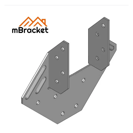
Mis consultas
🌐 Language
▼