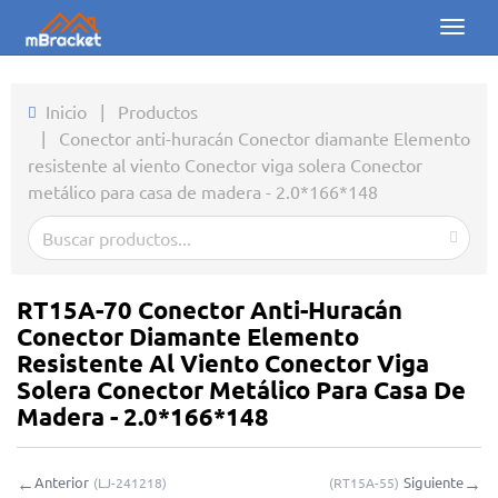
Toggl
naviga
Inicio
Inicio
|
Productos
|
Conector anti-huracán Conector diamante Elemento
Productos
resistente al viento Conector viga solera Conector
metálico para casa de madera - 2.0*166*148
Noticias
Fotos
Sobre nosotros
RT15A-70 Conector Anti-Huracán
Conector Diamante Elemento
Contacto
Resistente Al Viento Conector Viga
Solera Conector Metálico Para Casa De
Descargas
Madera - 2.0*166*148
Consulta en línea
←
→
Anterior
Siguiente
(
LJ-241218
)
(
RT15A-55
)