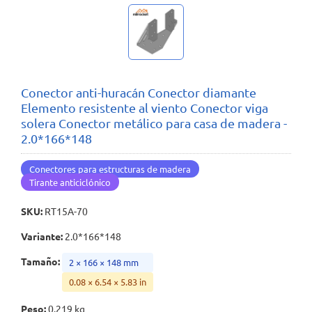
Conector anti-huracán Conector diamante
Elemento resistente al viento Conector viga
solera Conector metálico para casa de madera -
2.0*166*148
Conectores para estructuras de madera
Tirante anticiclónico
SKU
:
RT15A-70
Variante
:
2.0*166*148
Tamaño
:
2 × 166 × 148 mm
0.08 × 6.54 × 5.83 in
Peso
:
0.219 kg