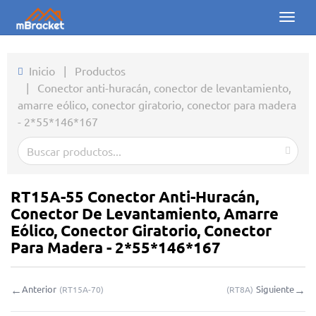
Toggl
naviga
Inicio
Inicio
|
Productos
|
Conector anti-huracán, conector de levantamiento,
Productos
amarre eólico, conector giratorio, conector para madera
- 2*55*146*167
Noticias
Fotos
Sobre nosotros
RT15A-55 Conector Anti-Huracán,
Conector De Levantamiento, Amarre
Contacto
Eólico, Conector Giratorio, Conector
Para Madera - 2*55*146*167
Descargas
←
→
Anterior
Siguiente
(
RT15A-70
)
(
RT8A
)
Consulta en línea