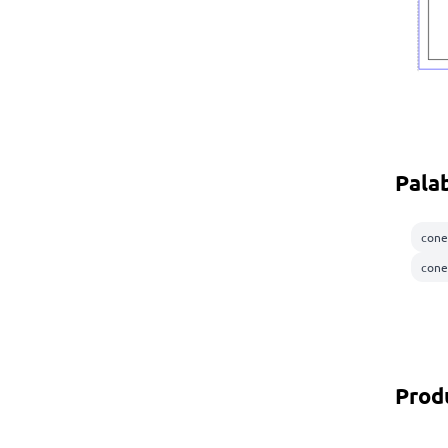
Pala
cone
cone
Prod