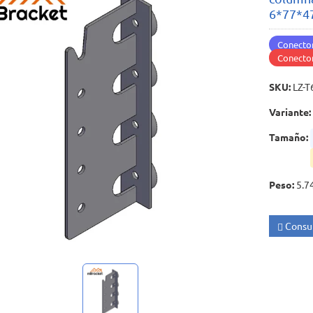
6*77*4
Conector
Conector
SKU
:
LZ-T
Variante
:
Tamaño
:
Peso
:
5.7
Consul