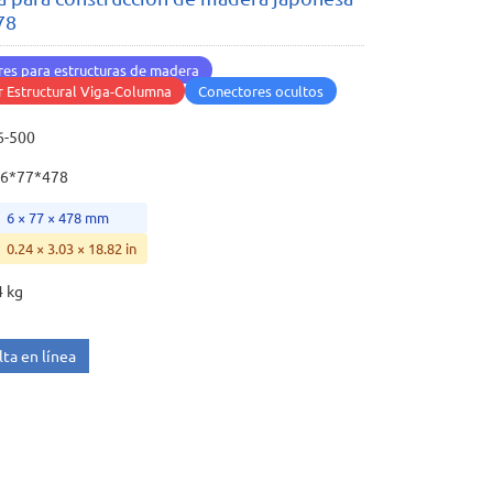
78
es para estructuras de madera
 Estructural Viga-Columna
Conectores ocultos
6-500
6*77*478
6 × 77 × 478 mm
0.24 × 3.03 × 18.82 in
4 kg
ta en línea