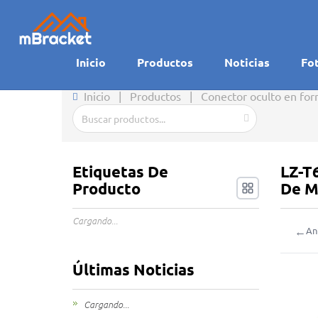
Inicio
Productos
Noticias
Fo
Inicio
|
Productos
|
Conector oculto en for
Etiquetas De
LZ-T
Producto
De M
Cargando...
←
An
Últimas Noticias
Cargando...