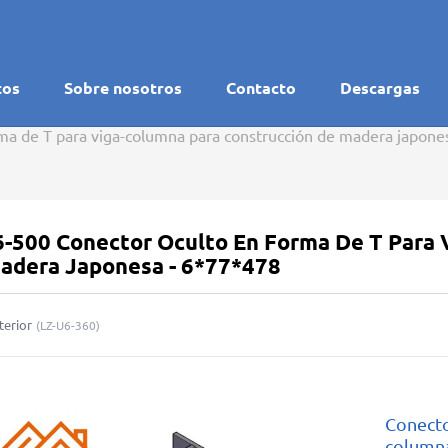
tos
Sobre nosotros
Contacto
Descargas
ma de T para viga-columna para construcción de madera japone
6-500 Conector Oculto En Forma De T Para 
adera Japonesa - 6*77*478
terior
(
LZ-U6-360
)
Conecto
columna