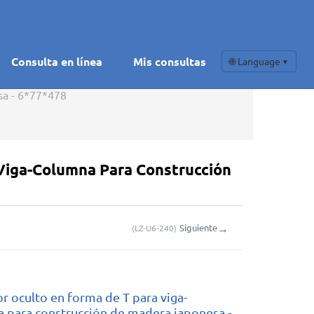
Consulta en línea
Mis consultas
🌐 Language
▼
sa - 6*77*478
Viga-Columna Para Construcción
→
Siguiente
(
LZ-U6-240
)
r oculto en forma de T para viga-
 para construcción de madera japonesa -