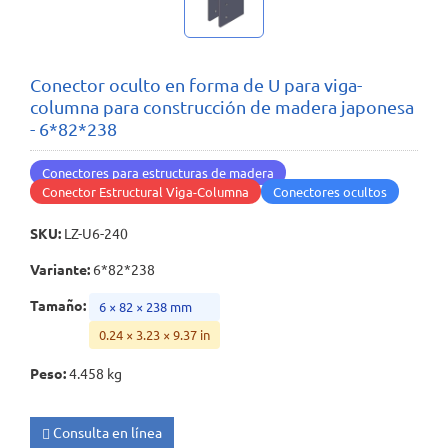
Conector oculto en forma de U para viga-
columna para construcción de madera japonesa
- 6*82*238
Conectores para estructuras de madera
Conector Estructural Viga-Columna
Conectores ocultos
SKU
:
LZ-U6-240
Variante
:
6*82*238
Tamaño
:
6 × 82 × 238 mm
0.24 × 3.23 × 9.37 in
Peso
:
4.458 kg
Consulta en línea