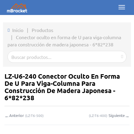
Toggl
naviga
Inicio
Inicio
|
Productos
|
Conector oculto en forma de U para viga-columna
Productos
para construcción de madera japonesa - 6*82*238
Noticias
Fotos
LZ-U6-240 Conector Oculto En Forma
Sobre nosotros
De U Para Viga-Columna Para
Construcción De Madera Japonesa -
Contacto
6*82*238
Descargas
←
→
Anterior
Siguiente
(
LZ-T6-500
)
(
LZ-T6-400
)
Consulta en línea