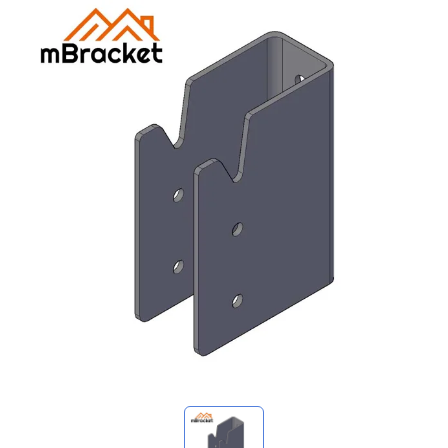
Mis consultas
🌐 Language
▼