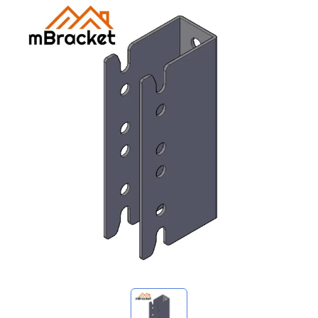
Mis consultas
🌐 Language
▼