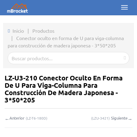
Toggl
naviga
Inicio
Inicio
|
Productos
|
Conector oculto en forma de U para viga-columna
Productos
para construcción de madera japonesa - 3*50*205
Noticias
Fotos
LZ-U3-210 Conector Oculto En Forma
Sobre nosotros
De U Para Viga-Columna Para
Construcción De Madera Japonesa -
Contacto
3*50*205
Descargas
←
→
Anterior
Siguiente
(
LZ-T6-180D
)
(
LZU-3421
)
Consulta en línea