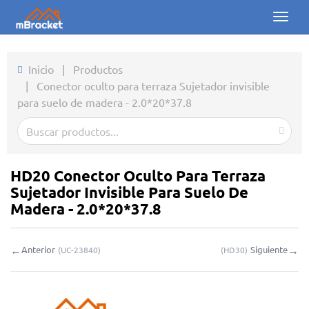
Toggl
naviga
Inicio
Inicio
|
Productos
|
Conector oculto para terraza Sujetador invisible
Productos
para suelo de madera - 2.0*20*37.8
Noticias
Fotos
HD20 Conector Oculto Para Terraza
Sobre nosotros
Sujetador Invisible Para Suelo De
Madera - 2.0*20*37.8
Contacto
←
→
Anterior
Siguiente
(
UC-23840
)
(
HD30
)
Descargas
Consulta en línea