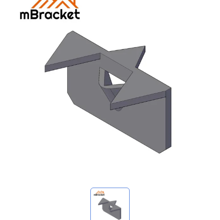
Mis consultas
🌐 Language
▼