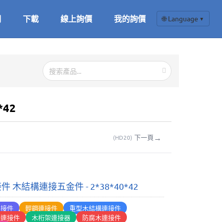
們
下載
線上詢價
我的詢價
🌐 Language
▼
*42
→
下一頁
(
HD20
)
件 木結構連接五金件 - 2*38*40*42
連接件
輕鋼連接件
重型木結構連接件
構連接件
木桁架連接器
防腐木連接件