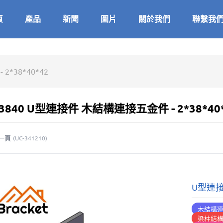
頁
產品
新聞
圖片
關於我們
聯繫我
*38*40*42
23840 U型連接件 木結構連接五金件 - 2*38*40
一頁
(
UC-341210
)
U型連接
木結構
梁柱結