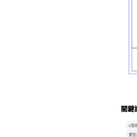
關鍵
U型
重型