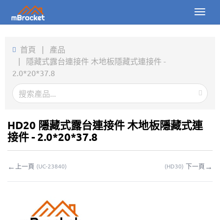
Toggl
naviga
首頁
首頁
|
產品
|
隱藏式露台連接件 木地板隱藏式連接件 -
產品
2.0*20*37.8
新聞
圖片
HD20 隱藏式露台連接件 木地板隱藏式連
關於我們
接件 - 2.0*20*37.8
聯繫我們
←
→
上一頁
下一頁
(
UC-23840
)
(
HD30
)
下載
線上詢價