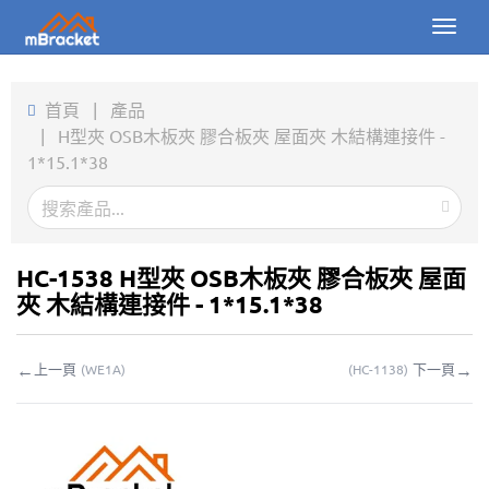
Toggl
naviga
首頁
首頁
|
產品
|
H型夾 OSB木板夾 膠合板夾 屋面夾 木結構連接件 -
產品
1*15.1*38
新聞
圖片
HC-1538 H型夾 OSB木板夾 膠合板夾 屋面
關於我們
夾 木結構連接件 - 1*15.1*38
聯繫我們
←
→
上一頁
下一頁
(
WE1A
)
(
HC-1138
)
下載
線上詢價