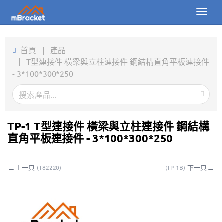
Toggl
naviga
首頁
首頁
|
產品
|
T型連接件 橫梁與立柱連接件 鋼結構直角平板連接件
產品
- 3*100*300*250
新聞
圖片
TP-1 T型連接件 橫梁與立柱連接件 鋼結構
關於我們
直角平板連接件 - 3*100*300*250
聯繫我們
←
→
上一頁
下一頁
(
T82220
)
(
TP-1B
)
下載
線上詢價