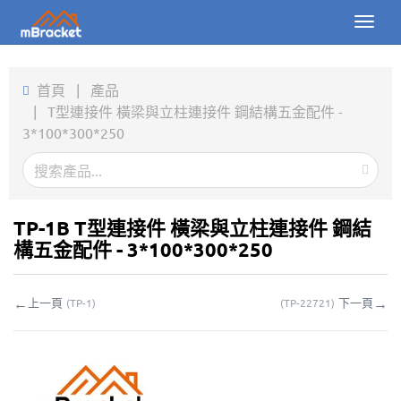
Toggl
naviga
首頁
首頁
|
產品
|
T型連接件 橫梁與立柱連接件 鋼結構五金配件 -
產品
3*100*300*250
新聞
圖片
TP-1B T型連接件 橫梁與立柱連接件 鋼結
關於我們
構五金配件 - 3*100*300*250
聯繫我們
←
→
上一頁
下一頁
(
TP-1
)
(
TP-22721
)
下載
線上詢價