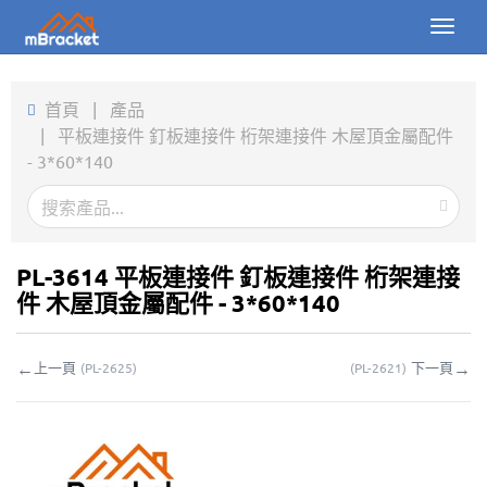
Toggl
naviga
首頁
首頁
|
產品
|
平板連接件 釘板連接件 桁架連接件 木屋頂金屬配件
產品
- 3*60*140
新聞
圖片
PL-3614 平板連接件 釘板連接件 桁架連接
關於我們
件 木屋頂金屬配件 - 3*60*140
聯繫我們
←
→
上一頁
下一頁
(
PL-2625
)
(
PL-2621
)
下載
線上詢價