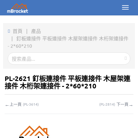
Toggl
naviga
首頁
首頁
|
產品
|
釘板連接件 平板連接件 木屋架連接件 木桁架連接件
產品
- 2*60*210
新聞
圖片
PL-2621 釘板連接件 平板連接件 木屋架連
關於我們
接件 木桁架連接件 - 2*60*210
聯繫我們
←
→
上一頁
下一頁
(
PL-3614
)
(
PL-2814
)
下載
線上詢價