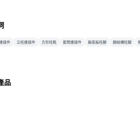
詞
連接件
立柱連接件
方形柱靴
套筒連接件
無底板柱腳
鋼結構柱腳
產品