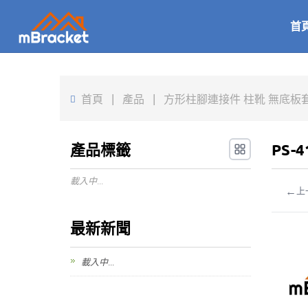
首
首頁
|
產品
|
方形柱腳連接件 柱靴 無底板套筒連接
產品標籤
PS-
載入中...
←
上
最新新聞
載入中...