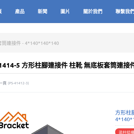
頁
產品
新聞
圖片
關於我們
聯繫我
件 - 4*140*140*140
41414-5 方形柱腳連接件 柱靴 無底板套筒連接件 - 
一頁
(
PS-41412-3
)
方形柱腳
4*140*
梁柱結