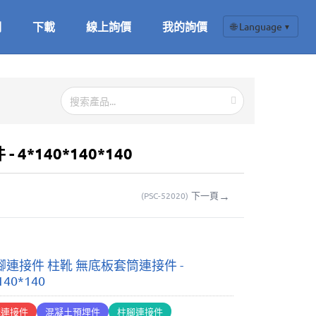
們
下載
線上詢價
我的詢價
🌐 Language
▼
4*140*140*140
→
下一頁
(
PSC-52020
)
連接件 柱靴 無底板套筒連接件 -
140*140
構連接件
混凝土預埋件
柱腳連接件