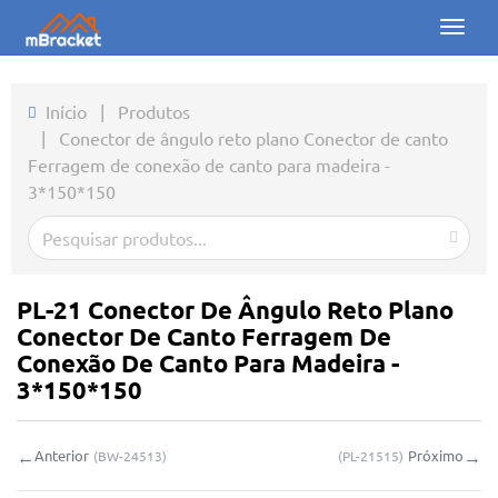
Toggl
naviga
Início
Início
|
Produtos
|
Conector de ângulo reto plano Conector de canto
Produtos
Ferragem de conexão de canto para madeira -
3*150*150
Notícias
Fotos
Sobre nós
PL-21 Conector De Ângulo Reto Plano
Conector De Canto Ferragem De
Contato
Conexão De Canto Para Madeira -
3*150*150
Downloads
←
→
Anterior
Próximo
(
BW-24513
)
(
PL-21515
)
Consulta online