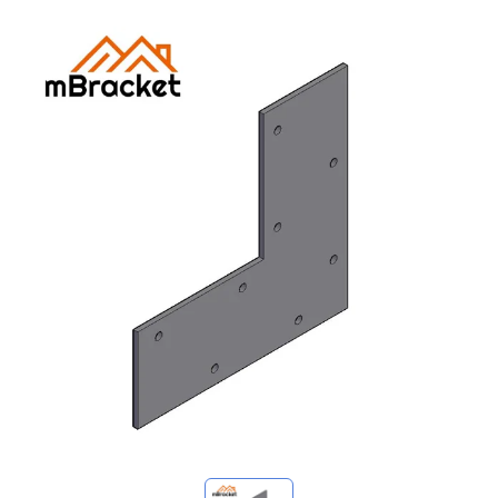
Minhas consultas
🌐 Language
▼