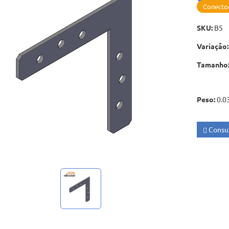
Conector
SKU
:
B5
Variação
:
Tamanho
Peso
:
0.0
Consul