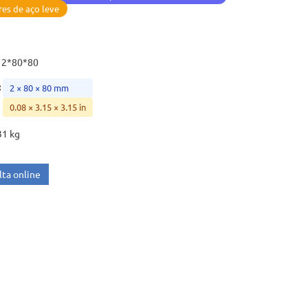
es de aço leve
2*80*80
:
2 × 80 × 80 mm
0.08 × 3.15 × 3.15 in
31 kg
ta online