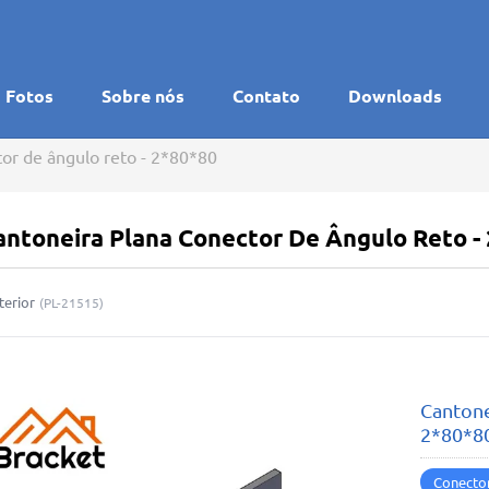
Fotos
Sobre nós
Contato
Downloads
or de ângulo reto - 2*80*80
antoneira Plana Conector De Ângulo Reto -
terior
(
PL-21515
)
Cantone
2*80*8
Conecto