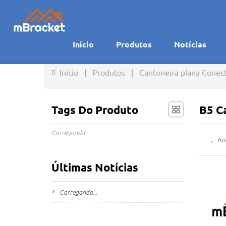
Início
Produtos
Notícias
Início
|
Produtos
|
Cantoneira plana Conect
Tags Do Produto
B5 C
Carregando...
←
An
Últimas Notícias
Carregando...