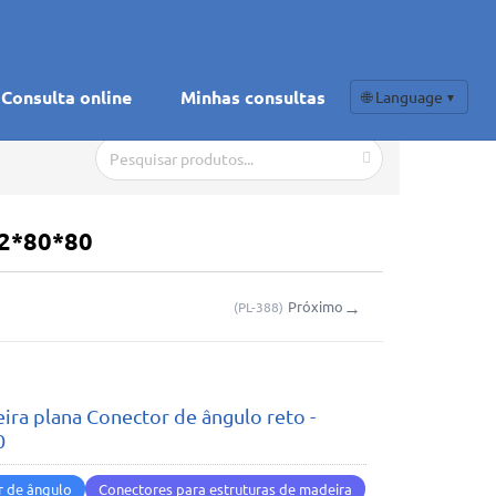
Consulta online
Minhas consultas
🌐 Language
▼
 2*80*80
→
Próximo
(
PL-388
)
ira plana Conector de ângulo reto -
0
r de ângulo
Conectores para estruturas de madeira