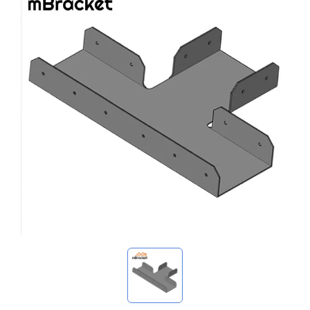
Minhas consultas
🌐 Language
▼