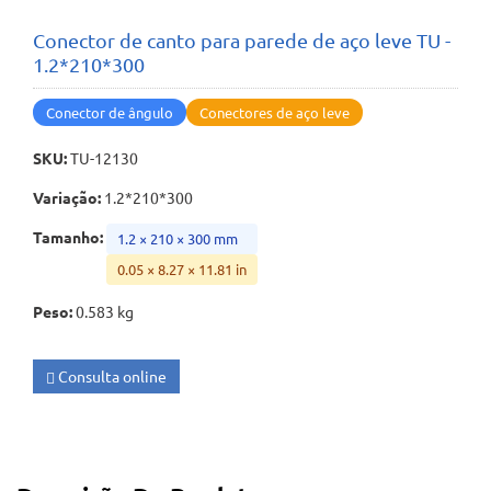
Conector de canto para parede de aço leve TU -
1.2*210*300
Conector de ângulo
Conectores de aço leve
SKU
:
TU-12130
Variação
:
1.2*210*300
Tamanho
:
1.2 × 210 × 300 mm
0.05 × 8.27 × 11.81 in
Peso
:
0.583 kg
Consulta online