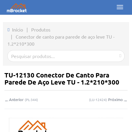
Toggl
naviga
Início
Início
|
Produtos
|
Conector de canto para parede de aço leve TU -
Produtos
1.2*210*300
Notícias
Fotos
TU-12130 Conector De Canto Para
Sobre nós
Parede De Aço Leve TU - 1.2*210*300
Contato
←
→
Anterior
Próximo
(
PL-344
)
(
LU-12424
)
Downloads
Consulta online