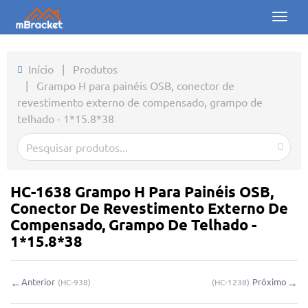
Toggl
naviga
Início
Início
|
Produtos
|
Grampo H para painéis OSB, conector de
Produtos
revestimento externo de compensado, grampo de
telhado - 1*15.8*38
Notícias
Fotos
Sobre nós
HC-1638 Grampo H Para Painéis OSB,
Conector De Revestimento Externo De
Contato
Compensado, Grampo De Telhado -
1*15.8*38
Downloads
←
→
Anterior
Próximo
(
HC-938
)
(
HC-1238
)
Consulta online