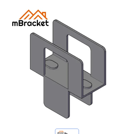
Minhas consultas
🌐 Language
▼