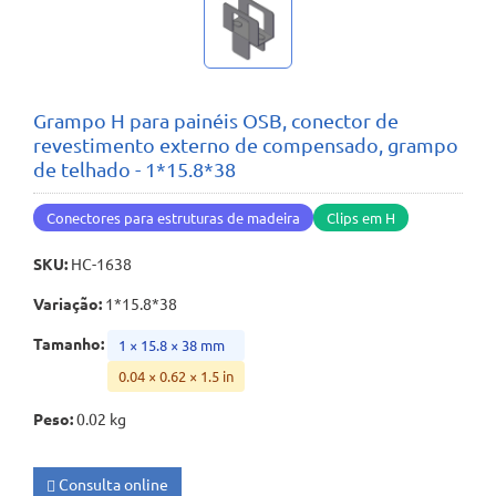
Grampo H para painéis OSB, conector de
revestimento externo de compensado, grampo
de telhado - 1*15.8*38
Conectores para estruturas de madeira
Clips em H
SKU
:
HC-1638
Variação
:
1*15.8*38
Tamanho
:
1 × 15.8 × 38 mm
0.04 × 0.62 × 1.5 in
Peso
:
0.02 kg
Consulta online