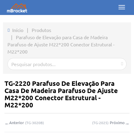
Toggl
naviga
Início
Início
|
Produtos
|
Parafuso de Elevação para Casa de Madeira
Produtos
Parafuso de Ajuste M22*200 Conector Estrutural -
M22*200
Notícias
Fotos
Sobre nós
TG-2220 Parafuso De Elevação Para
Casa De Madeira Parafuso De Ajuste
Contato
M22*200 Conector Estrutural -
M22*200
Downloads
←
→
Anterior
Próximo
(
TG-3020B
)
(
TG-2025
)
Consulta online