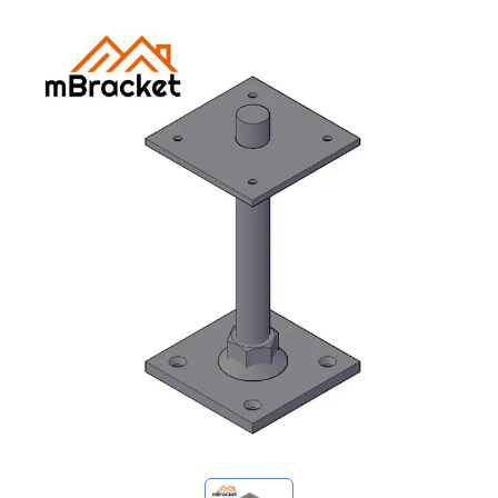
Minhas consultas
🌐 Language
▼