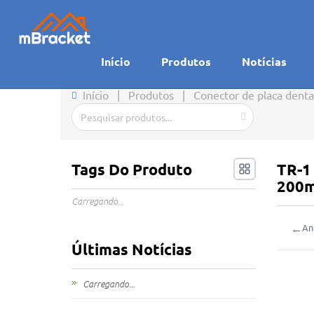
Início
Produtos
Notícias
Início
|
Produtos
|
Conector de placa d
Tags Do Produto
TR-1
200
Carregando...
←
An
Últimas Notícias
Carregando...