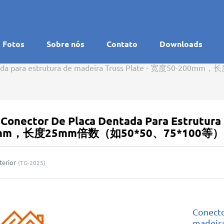
Fotos
Sobre nós
Contato
Downloads
entada para estrutura de madeira Truss Plate - 宽度50
 Conector De Placa Dentada Para Estrutura
mm，长度25mm倍数（如50*50、75*100等）
terior
(
TG-2025
)
Conecto
madeir