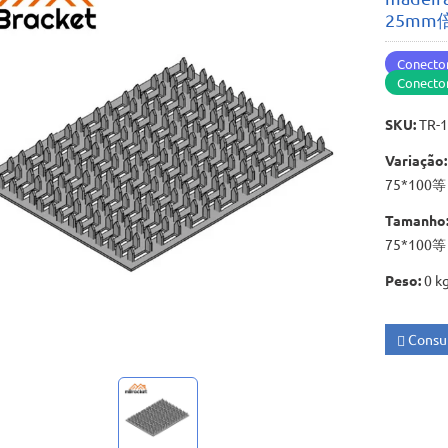
25mm
Conector
Conector
SKU
:
TR-
Variação
:
75*100
Tamanho
75*100
Peso
:
0 k
Consul