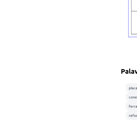
Pala
plac
cone
ferr
refo