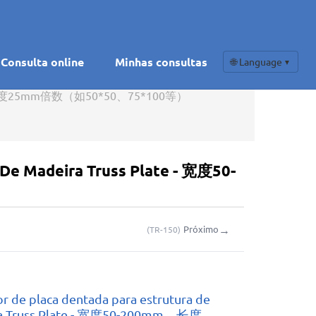
Consulta online
Minhas consultas
🌐 Language
▼
-200mm，长度25mm倍数（如50*50、75*100等）
 De Madeira Truss Plate - 宽度50-
→
Próximo
(
TR-150
)
r de placa dentada para estrutura de
a Truss Plate - 宽度50-200mm，长度