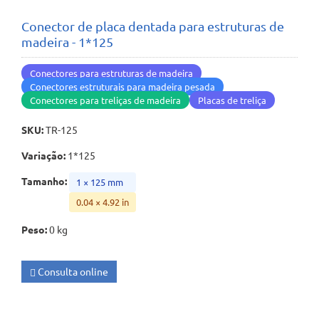
Conector de placa dentada para estruturas de
madeira - 1*125
Conectores para estruturas de madeira
Conectores estruturais para madeira pesada
Conectores para treliças de madeira
Placas de treliça
SKU
:
TR-125
Variação
:
1*125
Tamanho
:
1 × 125 mm
0.04 × 4.92 in
Peso
:
0 kg
Consulta online