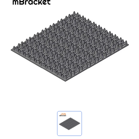
Minhas consultas
🌐 Language
▼