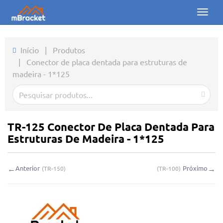
Toggl
naviga
Início
Início
|
Produtos
|
Conector de placa dentada para estruturas de
Produtos
madeira - 1*125
Notícias
Fotos
TR-125 Conector De Placa Dentada Para
Sobre nós
Estruturas De Madeira - 1*125
Contato
←
→
Anterior
Próximo
(
TR-150
)
(
TR-100
)
Downloads
Consulta online