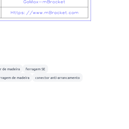
r de madeira
ferragem SE
rragem de madeira
conector anti-arrancamento