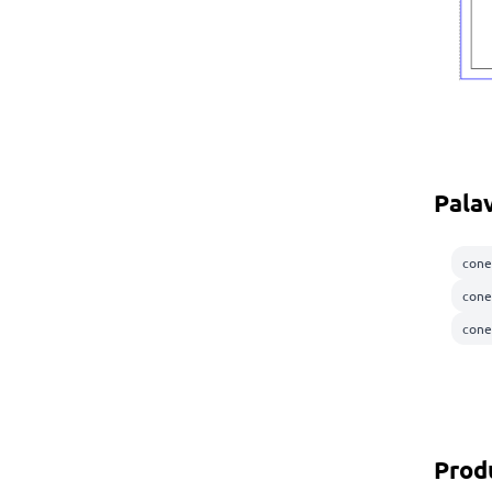
Pala
cone
cone
cone
Prod