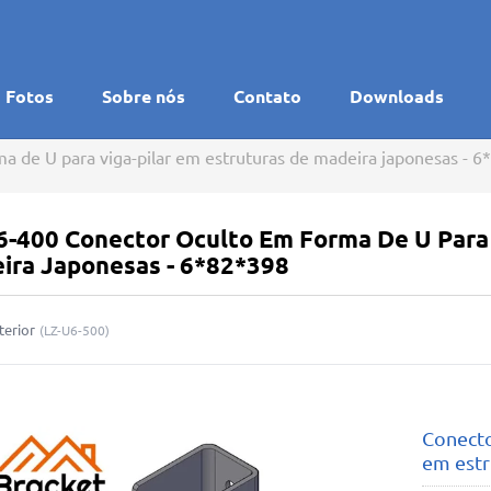
Fotos
Sobre nós
Contato
Downloads
a de U para viga-pilar em estruturas de madeira japonesas - 
6-400 Conector Oculto Em Forma De U Para 
ira Japonesas - 6*82*398
terior
(
LZ-U6-500
)
Conecto
em estr