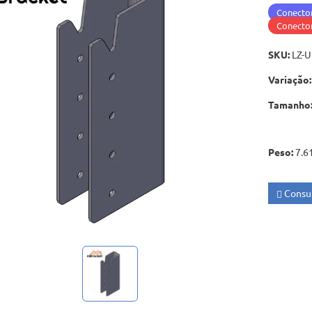
Conector
Conector
SKU
:
LZ-U
Variação
:
Tamanho
Peso
:
7.6
Consul