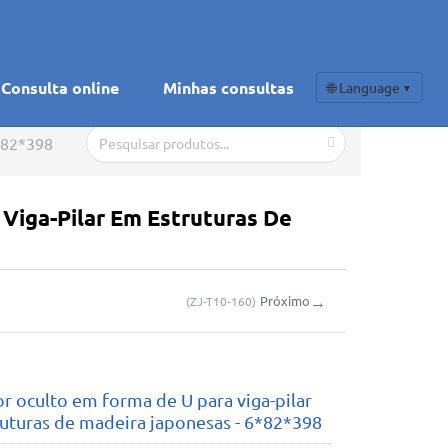
Consulta online
Minhas consultas
🌐 Language
▼
6*82*398
Viga-Pilar Em Estruturas De
→
Próximo
(
ZJ-T10-160
)
r oculto em forma de U para viga-pilar
uturas de madeira japonesas - 6*82*398