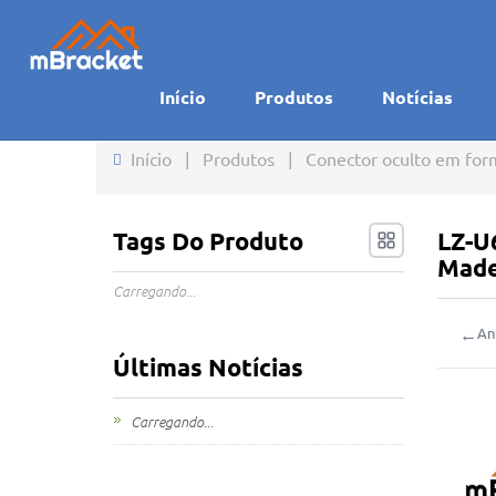
Início
Produtos
Notícias
Início
|
Produtos
|
Conector oculto em form
Tags Do Produto
LZ-U
Made
Carregando...
←
An
Últimas Notícias
Carregando...