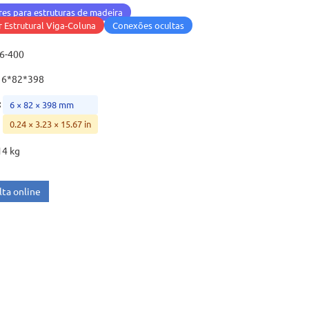
es para estruturas de madeira
 Estrutural Viga-Coluna
Conexões ocultas
6-400
6*82*398
:
6 × 82 × 398 mm
0.24 × 3.23 × 15.67 in
14 kg
ta online