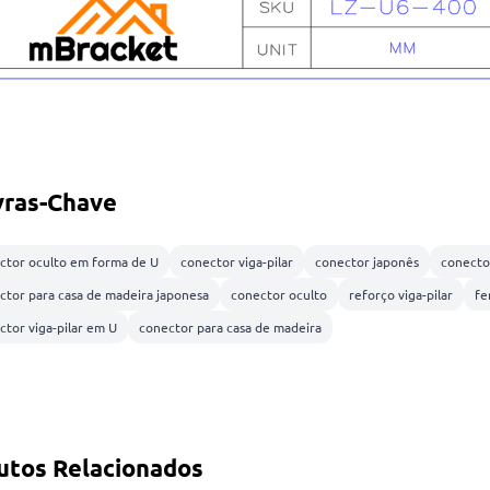
vras-Chave
ctor oculto em forma de U
conector viga-pilar
conector japonês
conecto
ctor para casa de madeira japonesa
conector oculto
reforço viga-pilar
fe
ctor viga-pilar em U
conector para casa de madeira
utos Relacionados