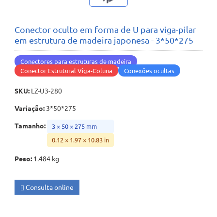
Conector oculto em forma de U para viga-pilar
em estrutura de madeira japonesa - 3*50*275
Conectores para estruturas de madeira
Conector Estrutural Viga-Coluna
Conexões ocultas
SKU
:
LZ-U3-280
Variação
:
3*50*275
Tamanho
:
3 × 50 × 275 mm
0.12 × 1.97 × 10.83 in
Peso
:
1.484 kg
Consulta online