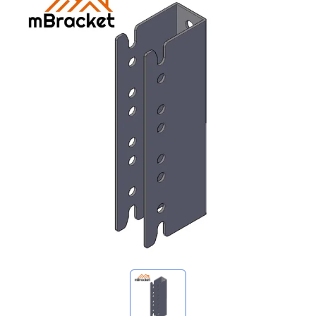
Minhas consultas
🌐 Language
▼