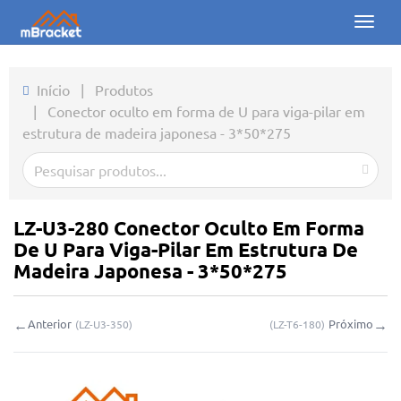
Toggl
naviga
Início
Início
|
Produtos
|
Conector oculto em forma de U para viga-pilar em
Produtos
estrutura de madeira japonesa - 3*50*275
Notícias
Fotos
LZ-U3-280 Conector Oculto Em Forma
Sobre nós
De U Para Viga-Pilar Em Estrutura De
Madeira Japonesa - 3*50*275
Contato
←
→
Anterior
Próximo
(
LZ-U3-350
)
(
LZ-T6-180
)
Downloads
Consulta online