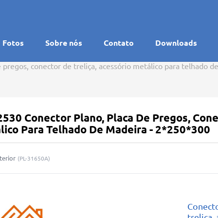
Fotos
Sobre nós
Contato
Downloads
e pregos, conector de treliça, acessório metálico para telhado 
530 Conector Plano, Placa De Pregos, Conec
lico Para Telhado De Madeira - 2*250*300
terior
(
PL-31650A
)
Conecto
treliça