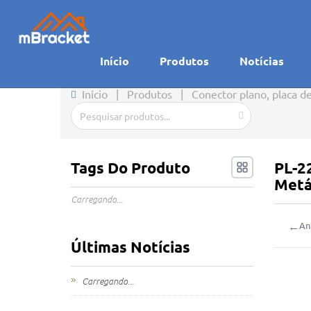
Início
Produtos
Notícias
Início
|
Produtos
|
Conector plano, placa d
Tags Do Produto
PL-22
Metá
Carregando...
←
An
Últimas Notícias
Carregando...