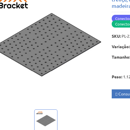
madeira
Conector
Conector
SKU
:
PL-
Variação
:
Tamanho
Peso
:
1.1
Consul