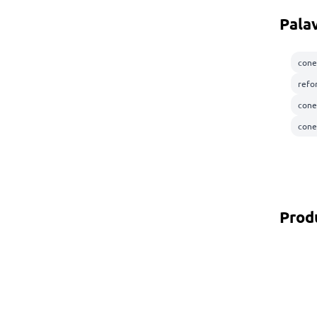
Pala
cone
refo
cone
cone
Prod