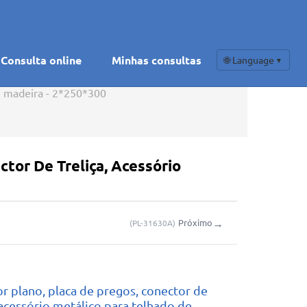
Consulta online
Minhas consultas
🌐 Language
▼
de madeira - 2*250*300
tor De Treliça, Acessório
→
Próximo
(
PL-31630A
)
r plano, placa de pregos, conector de
, acessório metálico para telhado de