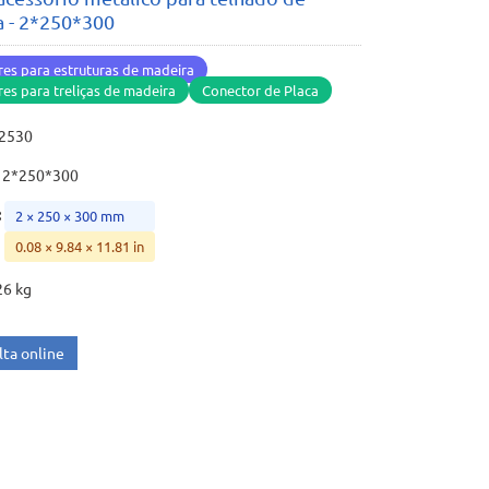
 - 2*250*300
es para estruturas de madeira
es para treliças de madeira
Conector de Placa
22530
2*250*300
:
2 × 250 × 300 mm
0.08 × 9.84 × 11.81 in
26 kg
ta online