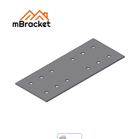
Minhas consultas
🌐 Language
▼