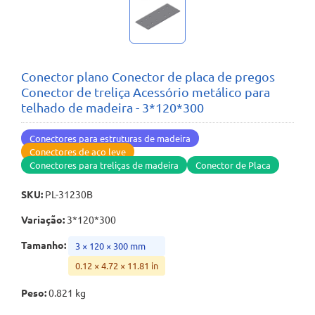
Conector plano Conector de placa de pregos
Conector de treliça Acessório metálico para
telhado de madeira - 3*120*300
Conectores para estruturas de madeira
Conectores de aço leve
Conectores para treliças de madeira
Conector de Placa
SKU
:
PL-31230B
Variação
:
3*120*300
Tamanho
:
3 × 120 × 300 mm
0.12 × 4.72 × 11.81 in
Peso
:
0.821 kg