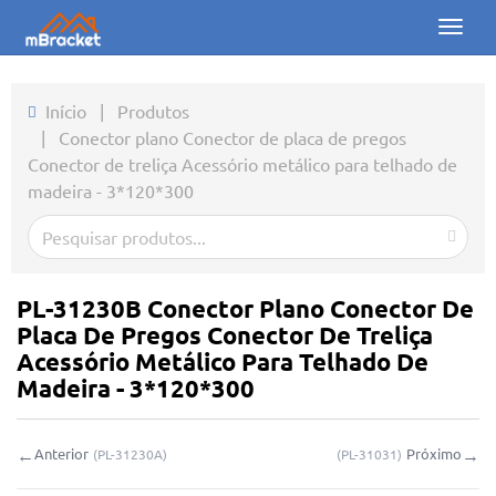
Toggl
naviga
Início
Início
|
Produtos
|
Conector plano Conector de placa de pregos
Produtos
Conector de treliça Acessório metálico para telhado de
madeira - 3*120*300
Notícias
Fotos
Sobre nós
PL-31230B Conector Plano Conector De
Placa De Pregos Conector De Treliça
Contato
Acessório Metálico Para Telhado De
Madeira - 3*120*300
Downloads
←
→
Anterior
Próximo
(
PL-31230A
)
(
PL-31031
)
Consulta online