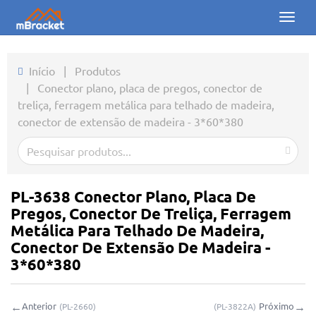
Toggl
naviga
Início
Início
|
Produtos
|
Conector plano, placa de pregos, conector de
Produtos
treliça, ferragem metálica para telhado de madeira,
conector de extensão de madeira - 3*60*380
Notícias
Fotos
Sobre nós
PL-3638 Conector Plano, Placa De
Pregos, Conector De Treliça, Ferragem
Contato
Metálica Para Telhado De Madeira,
Conector De Extensão De Madeira -
Downloads
3*60*380
Consulta online
←
→
Anterior
Próximo
(
PL-2660
)
(
PL-3822A
)