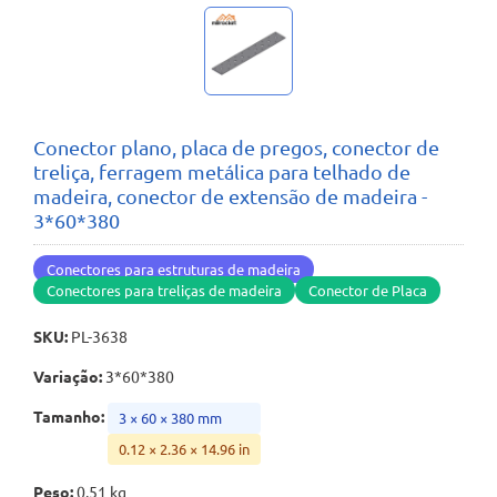
Conector plano, placa de pregos, conector de
treliça, ferragem metálica para telhado de
madeira, conector de extensão de madeira -
3*60*380
Conectores para estruturas de madeira
Conectores para treliças de madeira
Conector de Placa
SKU
:
PL-3638
Variação
:
3*60*380
Tamanho
:
3 × 60 × 380 mm
0.12 × 2.36 × 14.96 in
Peso
:
0.51 kg