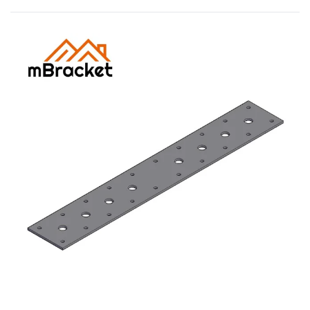
Minhas consultas
🌐 Language
▼