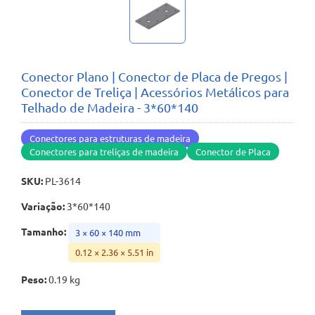
Conector Plano | Conector de Placa de Pregos |
Conector de Treliça | Acessórios Metálicos para
Telhado de Madeira - 3*60*140
Conectores para estruturas de madeira
Conectores para treliças de madeira
Conector de Placa
SKU
:
PL-3614
Variação
:
3*60*140
Tamanho
:
3 × 60 × 140 mm
0.12 × 2.36 × 5.51 in
Peso
:
0.19 kg