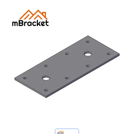
Minhas consultas
🌐 Language
▼