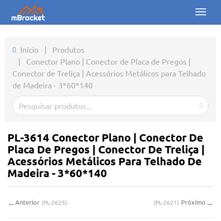
Toggl
naviga
Início
Início
|
Produtos
|
Conector Plano | Conector de Placa de Pregos |
Produtos
Conector de Treliça | Acessórios Metálicos para Telhado
de Madeira - 3*60*140
Notícias
Fotos
Sobre nós
PL-3614 Conector Plano | Conector De
Placa De Pregos | Conector De Treliça |
Contato
Acessórios Metálicos Para Telhado De
Madeira - 3*60*140
Downloads
←
→
Anterior
Próximo
(
PL-2625
)
(
PL-2621
)
Consulta online