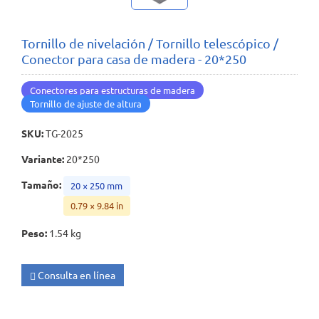
Tornillo de nivelación / Tornillo telescópico /
Conector para casa de madera - 20*250
Conectores para estructuras de madera
Tornillo de ajuste de altura
SKU
:
TG-2025
Variante
:
20*250
Tamaño
:
20 × 250 mm
0.79 × 9.84 in
Peso
:
1.54 kg
Consulta en línea