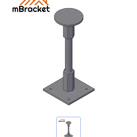
Mis consultas
🌐 Language
▼