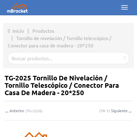
Toggl
naviga
Inicio
Inicio
|
Productos
|
Tornillo de nivelación / Tornillo telescópico /
Productos
Conector para casa de madera - 20*250
Noticias
Fotos
TG-2025 Tornillo De Nivelación /
Sobre nosotros
Tornillo Telescópico / Conector Para
Casa De Madera - 20*250
Contacto
←
→
Anterior
Siguiente
(
TG-2220
)
(
TR-1
)
Descargas
Consulta en línea