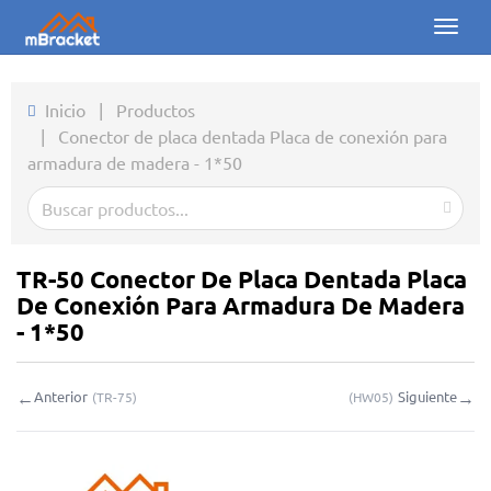
Toggl
naviga
Inicio
Inicio
|
Productos
|
Conector de placa dentada Placa de conexión para
Productos
armadura de madera - 1*50
Noticias
Fotos
TR-50 Conector De Placa Dentada Placa
Sobre nosotros
De Conexión Para Armadura De Madera
- 1*50
Contacto
←
→
Anterior
Siguiente
(
TR-75
)
(
HW05
)
Descargas
Consulta en línea