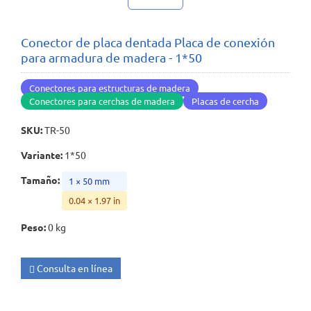
Conector de placa dentada Placa de conexión
para armadura de madera - 1*50
Conectores para estructuras de madera
Conectores para cerchas de madera
Placas de cercha
SKU
:
TR-50
Variante
:
1*50
Tamaño
:
1 × 50 mm
0.04 × 1.97 in
Peso
:
0 kg
Consulta en línea