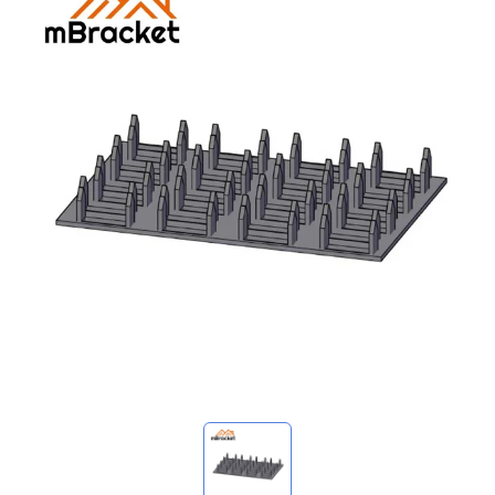
Mis consultas
🌐 Language
▼