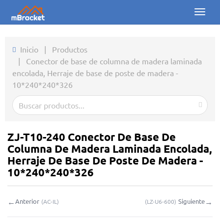
Toggl
naviga
Inicio
Inicio
|
Productos
|
Conector de base de columna de madera laminada
Productos
encolada, Herraje de base de poste de madera -
10*240*240*326
Noticias
Fotos
Sobre nosotros
ZJ-T10-240 Conector De Base De
Columna De Madera Laminada Encolada,
Contacto
Herraje De Base De Poste De Madera -
10*240*240*326
Descargas
←
→
Anterior
Siguiente
(
AC-IL
)
(
LZ-U6-600
)
Consulta en línea