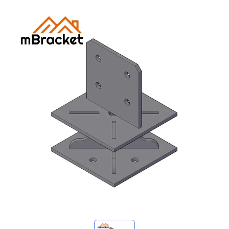
Mis consultas
🌐 Language
▼