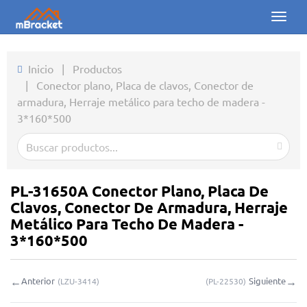
Toggl
naviga
Inicio
Inicio
|
Productos
|
Conector plano, Placa de clavos, Conector de
Productos
armadura, Herraje metálico para techo de madera -
3*160*500
Noticias
Fotos
Sobre nosotros
PL-31650A Conector Plano, Placa De
Clavos, Conector De Armadura, Herraje
Contacto
Metálico Para Techo De Madera -
3*160*500
Descargas
←
→
Anterior
Siguiente
(
LZU-3414
)
(
PL-22530
)
Consulta en línea