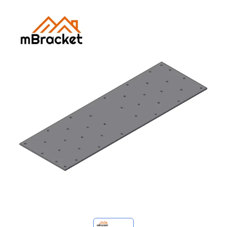
Mis consultas
🌐 Language
▼