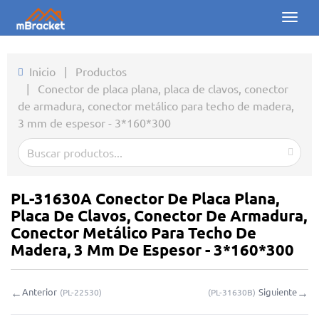
Toggl
naviga
Inicio
Inicio
|
Productos
|
Conector de placa plana, placa de clavos, conector
Productos
de armadura, conector metálico para techo de madera,
3 mm de espesor - 3*160*300
Noticias
Fotos
Sobre nosotros
PL-31630A Conector De Placa Plana,
Placa De Clavos, Conector De Armadura,
Contacto
Conector Metálico Para Techo De
Madera, 3 Mm De Espesor - 3*160*300
Descargas
←
→
Anterior
Siguiente
(
PL-22530
)
(
PL-31630B
)
Consulta en línea