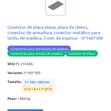
Conector de placa plana, placa de clavos,
conector de armadura, conector metálico para
techo de madera, 3 mm de espesor - 3*160*300
Conectores para estructuras de madera
Conectores para cerchas de madera
Conector de Placa
SKU
:
PL-31630A
Variante
:
3*160*300
Tamaño
:
3 × 160 × 300 mm
0.12 × 6.3 × 11.81 in
Peso
:
1.866 kg