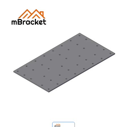
Mis consultas
🌐 Language
▼