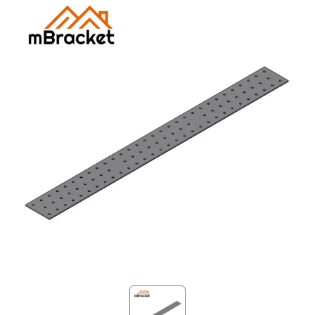
Mis consultas
🌐 Language
▼