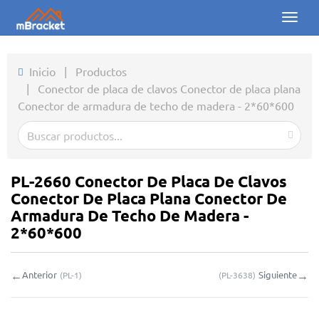
Toggl
naviga
Inicio
Inicio
|
Productos
|
Conector de placa de clavos Conector de placa plana
Productos
Conector de armadura de techo de madera - 2*60*600
Noticias
Fotos
PL-2660 Conector De Placa De Clavos
Sobre nosotros
Conector De Placa Plana Conector De
Armadura De Techo De Madera -
Contacto
2*60*600
Descargas
←
→
Anterior
Siguiente
(
PL-1
)
(
PL-3638
)
Consulta en línea