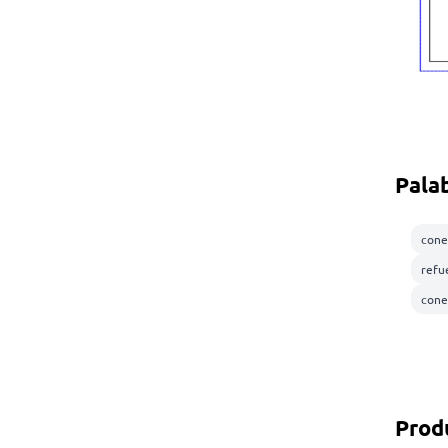
Pala
cone
refu
cone
Prod