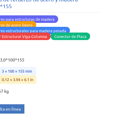
0*155
es para estructuras de madera
es de acero ligero
es estructurales para madera pesada
 Estructural Viga-Columna
Conector de Placa
3.0*100*155
3 × 100 × 155 mm
0.12 × 3.94 × 6.1 in
67 kg
ta en línea