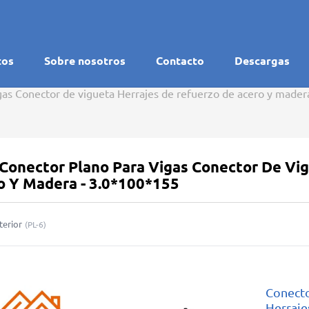
tos
Sobre nosotros
Contacto
Descargas
gas Conector de vigueta Herrajes de refuerzo de acero y mader
 Conector Plano Para Vigas Conector De Vi
o Y Madera - 3.0*100*155
terior
(
PL-6
)
Conecto
Herraje