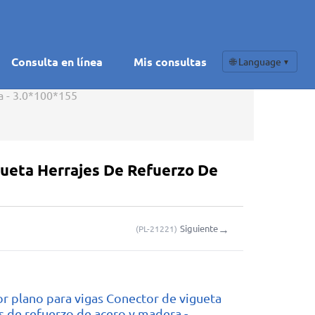
Consulta en línea
Mis consultas
🌐 Language
▼
a - 3.0*100*155
gueta Herrajes De Refuerzo De
→
Siguiente
(
PL-21221
)
r plano para vigas Conector de vigueta
s de refuerzo de acero y madera -