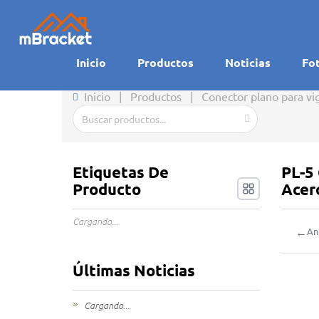
Inicio
Productos
Noticias
Fo
Inicio
|
Productos
|
Conector plano para vi
Etiquetas De
PL-5
Producto
Acer
Cargando...
←
An
Últimas Noticias
Cargando...