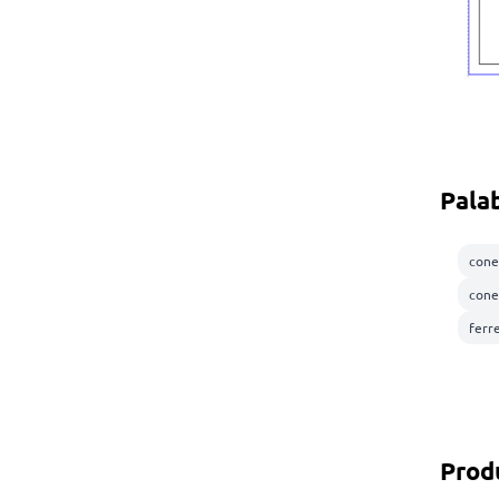
Pala
cone
cone
ferr
Prod