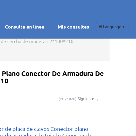
Consulta en línea
Mis consultas
🌐 Language
▼
r de cercha de madera - 2*100*210
r Plano Conector De Armadura De
210
→
Siguiente
(
PL-21020
)
r de placa de clavos Conector plano
r de armadura de tejado Conector de