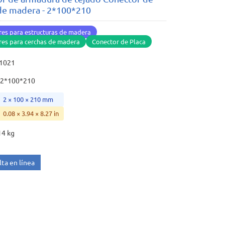
de madera - 2*100*210
es para estructuras de madera
res para cerchas de madera
Conector de Placa
21021
2*100*210
2 × 100 × 210 mm
0.08 × 3.94 × 8.27 in
14 kg
ta en línea