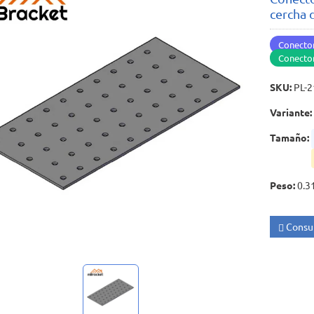
cercha 
Conector
Conecto
SKU
:
PL-
Variante
:
Tamaño
:
Peso
:
0.3
Consul