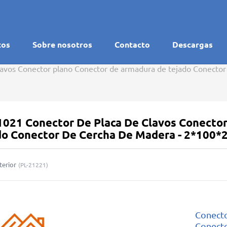
tos
Sobre nosotros
Contacto
Descargas
lavos Conector plano Conector de armadura de tejado Conecto
1021 Conector De Placa De Clavos Conecto
do Conector De Cercha De Madera - 2*100*
terior
(
PL-21221
)
Conecto
Conecto