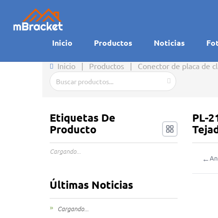
Inicio
Productos
Noticias
Fo
Inicio
|
Productos
|
Conector de placa de c
Etiquetas De
PL-2
Producto
Teja
Cargando...
←
An
Últimas Noticias
Cargando...