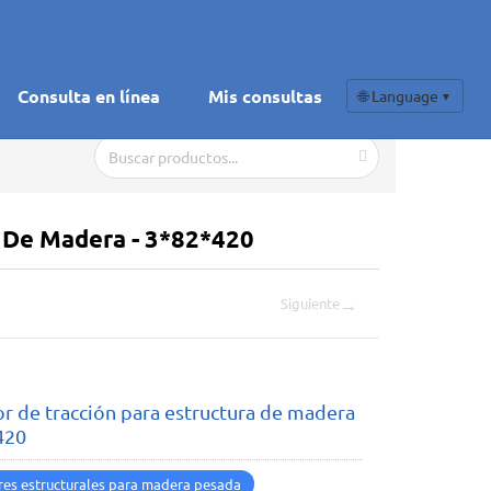
Consulta en línea
Mis consultas
🌐 Language
▼
 De Madera - 3*82*420
→
Siguiente
r de tracción para estructura de madera
420
es estructurales para madera pesada