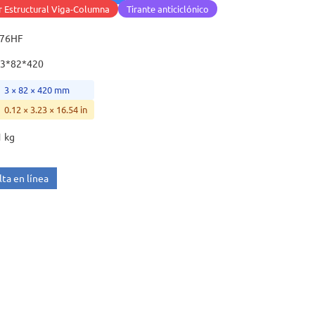
 Estructural Viga-Columna
Tirante anticiclónico
-76HF
3*82*420
3 × 82 × 420 mm
0.12 × 3.23 × 16.54 in
1 kg
ta en línea