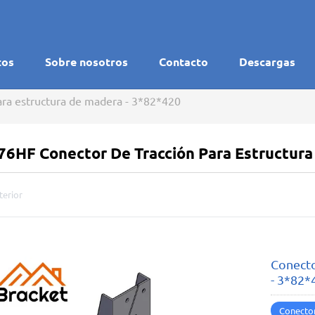
tos
Sobre nosotros
Contacto
Descargas
ara estructura de madera - 3*82*420
76HF Conector De Tracción Para Estructura
terior
Conecto
- 3*82*
Conector