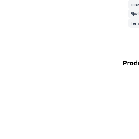
cone
fijac
herr
Prod