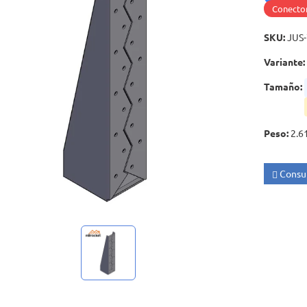
Conector
SKU
:
JUS
Variante
:
Tamaño
:
Peso
:
2.6
Consul