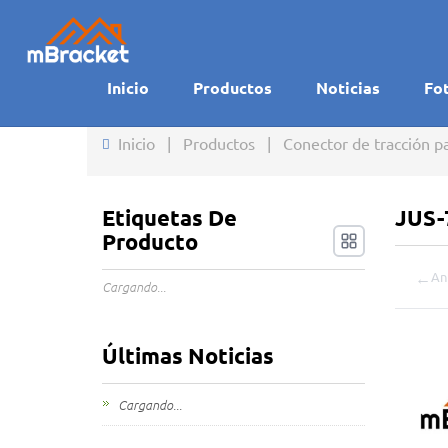
Inicio
Productos
Noticias
Fo
Inicio
|
Productos
|
Conector de tracción p
Etiquetas De
JUS-
Producto
←
An
Cargando...
Últimas Noticias
Cargando...