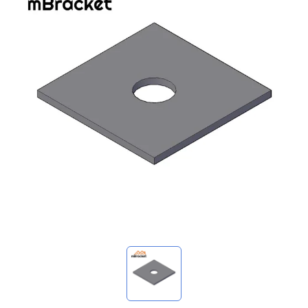
Meine Anfragen
🌐 Language
▼