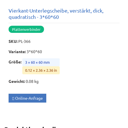
Vierkant-Unterlegscheibe, verstärkt, dick,
quadratisch - 3*60*60
Plattenverbinder
SKU
:
PL-366
Variante
:
3*60*60
Größe
:
3 × 60 × 60 mm
0.12 × 2.36 × 2.36 in
Gewicht
:
0.08 kg
Online-Anfrage