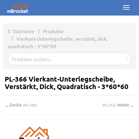
Toggl
naviga
Startseite
Startseite
|
Produkte
|
Vierkant-Unterlegscheibe, verstärkt, dick,
Produkte
quadratisch - 3*60*60
Nachrichten
Fotos
PL-366 Vierkant-Unterlegscheibe,
Über uns
Verstärkt, Dick, Quadratisch - 3*60*60
Kontakt
←
→
Zurück
Weiter
(
PL-388
)
(
PL-355
)
Downloads
Online-Anfrage