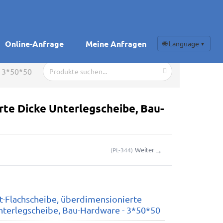
Online-Anfrage
Meine Anfragen
🌐 Language
▼
- 3*50*50
rte Dicke Unterlegscheibe, Bau-
→
Weiter
(
PL-344
)
t-Flachscheibe, überdimensionierte
nterlegscheibe, Bau-Hardware - 3*50*50