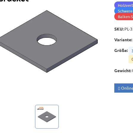
Holzver
Schwere
Balken-S
SKU
:
PL-3
Variante
:
Größe
:
Gewicht
:
Onlin