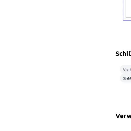
Schl
Vier
Stah
Verw