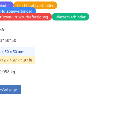
binder
Leichtstahlverbinder
 Holzbauverbinder
tützen-Strukturbefestigung
Plattenverbinder
55
3*50*50
3 × 50 × 50 mm
0.12 × 1.97 × 1.97 in
0.058 kg
e-Anfrage