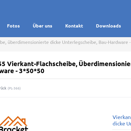
Fotos
Über uns
Kontakt
Downloads
ibe, überdimensionierte dicke Unterlegscheibe, Bau-Hardware 
55 Vierkant-Flachscheibe, Überdimensionie
ware - 3*50*50
rück
(
PL-366
)
Vierkan
dicke U