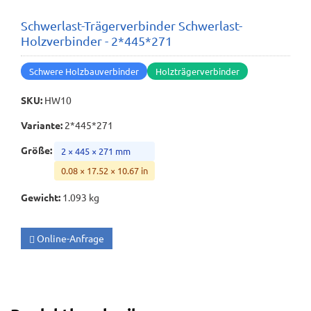
Schwerlast-Trägerverbinder Schwerlast-
Holzverbinder - 2*445*271
Schwere Holzbauverbinder
Holzträgerverbinder
SKU
:
HW10
Variante
:
2*445*271
Größe
:
2 × 445 × 271 mm
0.08 × 17.52 × 10.67 in
Gewicht
:
1.093 kg
Online-Anfrage