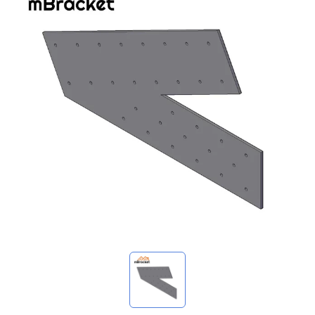
Meine Anfragen
🌐 Language
▼