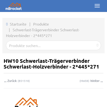
Toggl
naviga
Startseite
Startseite
|
Produkte
|
Schwerlast-Trägerverbinder Schwerlast-
Produkte
Holzverbinder - 2*445*271
Nachrichten
Fotos
HW10 Schwerlast-Trägerverbinder
Über uns
Schwerlast-Holzverbinder - 2*445*271
Kontakt
←
→
Zurück
Weiter
(
B51518
)
(
HW08
)
Downloads
Online-Anfrage