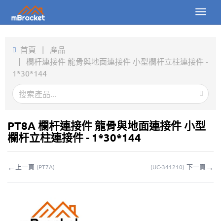
Toggl
naviga
首頁
首頁
|
產品
|
欄杆連接件 龍骨與地面連接件 小型欄杆立柱連接件 -
產品
1*30*144
新聞
圖片
PT8A 欄杆連接件 龍骨與地面連接件 小型
關於我們
欄杆立柱連接件 - 1*30*144
聯繫我們
←
→
上一頁
下一頁
(
PT7A
)
(
UC-341210
)
下載
線上詢價