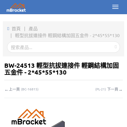
Toggl
naviga
首頁
首頁
|
產品
|
輕型抗拔連接件 輕鋼結構加固五金件 - 2*45*55*130
產品
新聞
圖片
BW-24513 輕型抗拔連接件 輕鋼結構加固
五金件 - 2*45*55*130
關於我們
←
→
上一頁
下一頁
(
BC-16815
)
(
PL-21
)
聯繫我們
下載
線上詢價