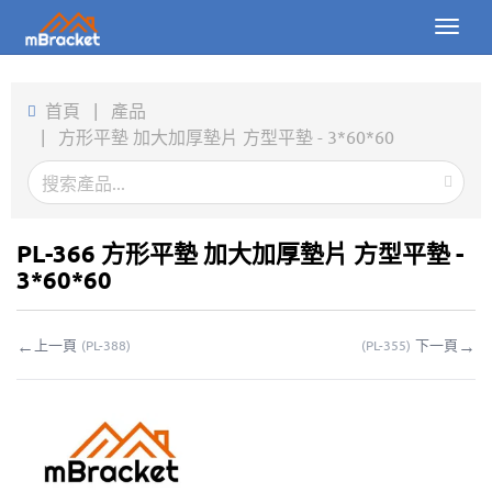
Toggl
naviga
首頁
首頁
|
產品
|
方形平墊 加大加厚墊片 方型平墊 - 3*60*60
產品
新聞
圖片
PL-366 方形平墊 加大加厚墊片 方型平墊 -
3*60*60
關於我們
←
→
上一頁
下一頁
(
PL-388
)
(
PL-355
)
聯繫我們
下載
線上詢價