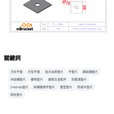
關鍵詞
方形平墊
方型平墊
加大加厚墊片
平墊片
鋼結構墊片
木結構墊片
螺栓墊片
建築五金配件
防壓潰墊片
3*60*60墊片
結構連接件墊片
重型墊片
防腐木墊片
梁柱墊片