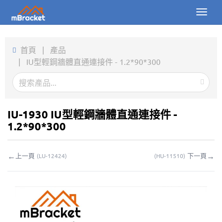
Toggl
naviga
首頁
首頁
|
產品
|
IU型輕鋼牆體直通連接件 - 1.2*90*300
產品
新聞
圖片
IU-1930 IU型輕鋼牆體直通連接件 -
1.2*90*300
關於我們
←
→
上一頁
下一頁
(
LU-12424
)
(
HU-11510
)
聯繫我們
下載
線上詢價