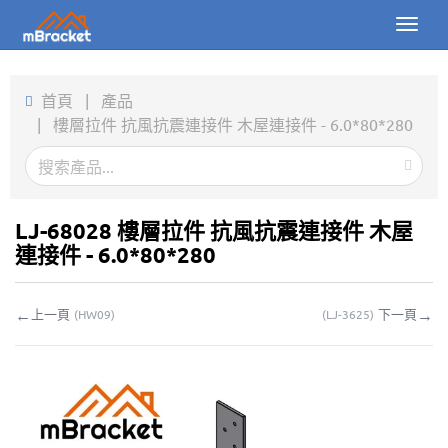
Toggl
naviga
首頁
首頁
|
產品
|
樓層拉件 抗風抗震連接件 木屋連接件 - 6.0*80*280
產品
新聞
圖片
LJ-68028 樓層拉件 抗風抗震連接件 木屋
連接件 - 6.0*80*280
關於我們
←
→
上一頁
下一頁
(
HW09
)
(
LJ-3625
)
聯繫我們
下載
線上詢價