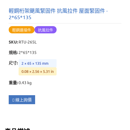
輕鋼桁架颶風緊固件 抗風拉件 屋面緊固件 -
2*65*135
輕鋼連接件
抗風拉件
SKU
:
RTU-265L
規格
:
2*65*135
尺寸
:
2 × 65 × 135 mm
0.08 × 2.56 × 5.31 in
重量
:
0.43 kg
線上詢價