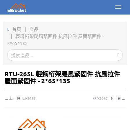
Toggl
naviga
首頁
首頁
|
產品
|
輕鋼桁架颶風緊固件 抗風拉件 屋面緊固件 -
產品
2*65*135
新聞
圖片
RTU-265L 輕鋼桁架颶風緊固件 抗風拉件
關於我們
屋面緊固件 - 2*65*135
聯繫我們
←
→
上一頁
下一頁
(
LJ-3413
)
(
PF-3610
)
下載
線上詢價