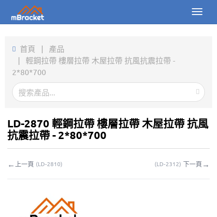
Toggl
naviga
首頁
首頁
|
產品
|
輕鋼拉帶 樓層拉帶 木屋拉帶 抗風抗震拉帶 -
產品
2*80*700
新聞
圖片
LD-2870 輕鋼拉帶 樓層拉帶 木屋拉帶 抗風
關於我們
抗震拉帶 - 2*80*700
聯繫我們
←
→
上一頁
下一頁
(
LD-2810
)
(
LD-2312
)
下載
線上詢價