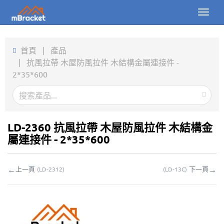
Toggl
naviga
首頁
首頁
|
產品
|
抗風拉帶 木屋防風拉件 木結構金屬連接件 -
產品
2*35*600
新聞
圖片
LD-2360 抗風拉帶 木屋防風拉件 木結構金
關於我們
屬連接件 - 2*35*600
聯繫我們
←
→
上一頁
下一頁
(
LD-2312
)
(
LD-13C
)
下載
線上詢價