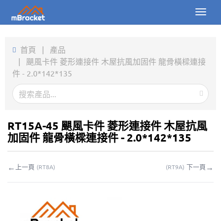
Toggl
naviga
首頁
首頁
|
產品
|
颶風卡件 菱形連接件 木屋抗風加固件 龍骨橫樑連接
產品
件 - 2.0*142*135
新聞
圖片
RT15A-45 颶風卡件 菱形連接件 木屋抗風
關於我們
加固件 龍骨橫樑連接件 - 2.0*142*135
聯繫我們
←
→
上一頁
下一頁
(
RT8A
)
(
RT9A
)
下載
線上詢價